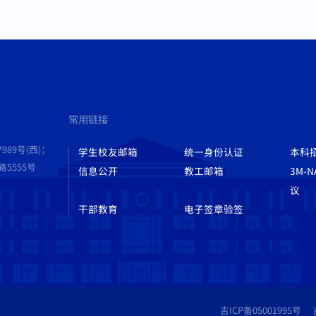
常用链接
989号(西)；
学生校友邮箱
统一身份认证
本科
555号
信息公开
教工邮箱
3M-
议
干部教育
电子签章验签
吉ICP备05001995号