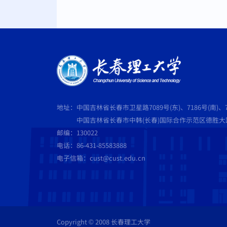
地址：中国吉林省长春市卫星路7089号(东)、7186号(南)、7
中国吉林省长春市中韩(长春)国际合作示范区德胜大路5
邮编：130022
电话：86-431-85583888
电子信箱：cust@cust.edu.cn
Copyright © 2008 长春理工大学