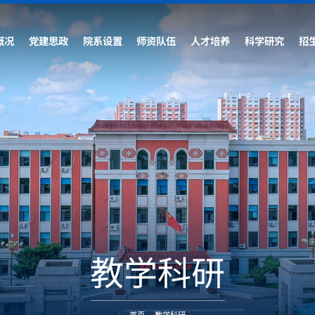
概况
党建思政
院系设置
师资队伍
人才培养
科学研究
招
教学科研
首页
-
教学科研