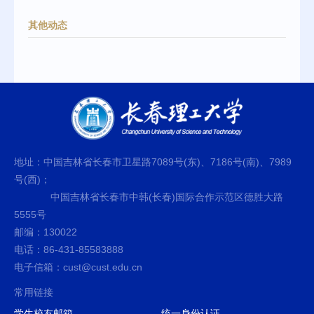
其他动态
地址：中国吉林省长春市卫星路7089号(东)、7186号(南)、7989
号(西)；
中国吉林省长春市中韩(长春)国际合作示范区德胜大路
5555号
邮编：130022
电话：86-431-85583888
电子信箱：cust@cust.edu.cn
常用链接
学生校友邮箱
统一身份认证