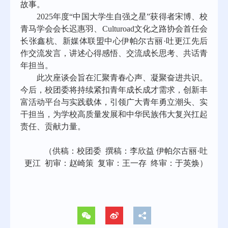
故事。
2025年度“中国大学生自强之星”获得者宋博、校
青马学会会长迟惠羽、Culturoad文化之路协会首任会
长张鑫杭、新媒体联盟中心伊帕尔古丽·吐更江
先后
作交流
发言，讲述心得感悟、交流成长思考、共话青
年担当。
此次座谈会旨在汇聚青春心声、凝聚奋进共识。
今后，校团委将持续紧扣青年成长成才需求，创新丰
富活动平台与实践载体，引领广大青年勇立潮头、实
干担当，为学校高质量
发展
和
中华民族伟大复兴
扛起
责任、贡献力量。
（供稿：校团委
撰稿：李欣益
伊帕尔古丽
·吐
更江 初审：赵崎策 复审：王一存 终审：于英焕）