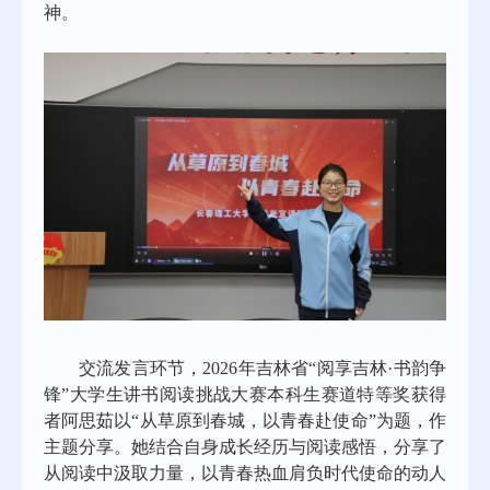
神。
交流发言环节，
2026年吉林省“阅享吉林·书韵争
锋”大学生讲书阅读挑战大赛本科生赛道特等奖获得
者阿思茹以“从草原到春城，以青春赴使命”为题，作
主题分享。她结合自身成长经历与阅读感悟，
分享
了
从
阅读
中
汲取力量，以青春热血肩负时代使命的动人