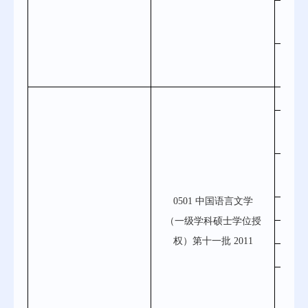
030
问
0305
050
050
0501 中国语言文学
05
（一级学科硕士学位授
05
权）第十一批 2011
05
050