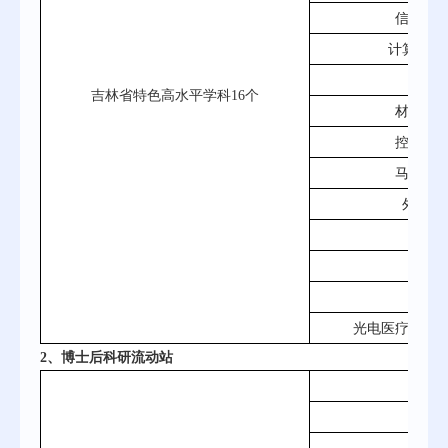
信息与
计算机科
法
吉林省特色高水平学科16个
材料科
控制科
马克思
外国语
数
化
软件
光电医疗技术
2、博士后科研流动站
光学
物