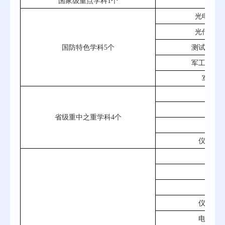
国家级重点学科1个
光学
光电子与
光传输与
国防特色学科5个
测试计量
军工制造
军用关
物
机械
省级重中之重学科4个
光学
仪器科
光学
机械
物
仪器科
电子科