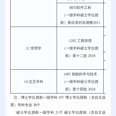
0835软件工程
（一级学科硕士学位授
目录
权）新目录对应调整2011
1202
1202 工商管理
12 管理学
（一级学科硕士学位授
权）第十二批 2018
1
12
1405 智能科学与技术
14 交叉学科
（一级学科硕士学位授
目录
权）第十
四
批 20
24
注：博士学位授权一级学科
9
个
博士学位授权（含自主设
置）学科专业
3
8
个
硕士学位授权一级学科
2
1
个
硕士学位授权（含自主设