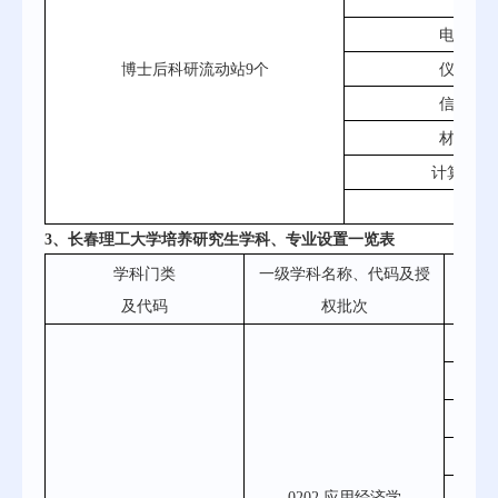
机械
电子科
博士后科研流动站9个
仪器科
信息与
材料科
计算机科
化
3、长春理工大学培养研究生学科、专业设置一览表
学科门类
一级学科名称、代码及授
二级
及代码
权批次
0
0
0202
0202 应用经济学