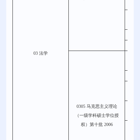
0
030
0
0
03 法学
030
030
030
0305 马克思主义理论
030
（一级学科硕士学位授
权）第十批 2006
030