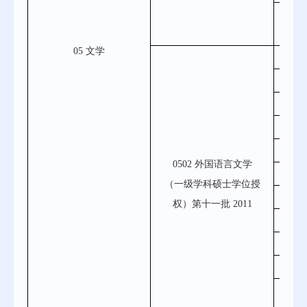
050
05 文学
05
05
05
05
05
0502 外国语言文学
05
（一级学科硕士学位授
050
权）第十一批 2011
050
05
05
050