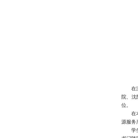
在
院、沈
位。
在
源服务
学