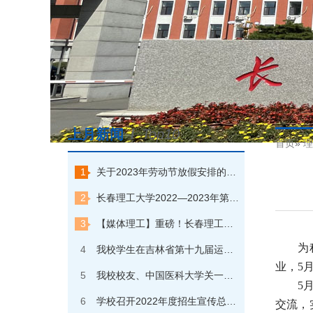
上月新闻
/
Top10
首页
»
理
1
关于2023年劳动节放假安排的通知
2
长春理工大学2022—2023年第一学期本科优秀学生奖学金获奖学生名单公示
3
【媒体理工】重磅！长春理工大学一天打卡中央电视台“朝闻天下”和“焦点访谈”两个栏目
为
4
我校学生在吉林省第十九届运动会（高校组）速度滑冰比赛中夺金
业，5
5
我校校友、中国医科大学关一夫教授回校探访
5
6
学校召开2022年度招生宣传总结大会
交流，