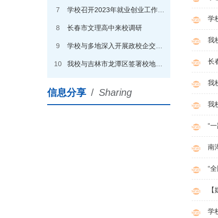
7
学校召开2023年就业创业工作会议
学
8
长春市文理高中来校调研
我
9
学校与多地深入开展政校企交流合作
长
10
我校与吉林市龙潭区签署校地合作战略协议
我
信息分享
/
Sharing
我
“
南
“
【
学