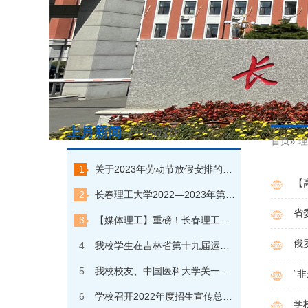
上月新闻
/
Top10
首页
»
理
1
关于2023年劳动节放假安排的通知
【
2
长春理工大学2022—2023年第一学期本科优秀学生奖学金获奖学生名单公示
省
3
【媒体理工】重磅！长春理工大学一天打卡中央电视台“朝闻天下”和“焦点访谈”两个栏目
俄
4
我校学生在吉林省第十九届运动会（高校组）速度滑冰比赛中夺金
5
我校校友、中国医科大学关一夫教授回校探访
“
6
学校召开2022年度招生宣传总结大会
学