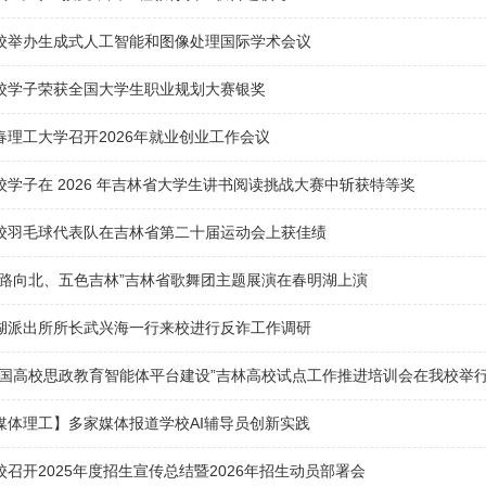
校举办生成式人工智能和图像处理国际学术会议
校学子荣获全国大学生职业规划大赛银奖
春理工大学召开2026年就业创业工作会议
校学子在 2026 年吉林省大学生讲书阅读挑战大赛中斩获特等奖
校羽毛球代表队在吉林省第二十届运动会上获佳绩
一路向北、五色吉林”吉林省歌舞团主题展演在春明湖上演
湖派出所所长武兴海一行来校进行反诈工作调研
全国高校思政教育智能体平台建设”吉林高校试点工作推进培训会在我校举
媒体理工】多家媒体报道学校AI辅导员创新实践
校召开2025年度招生宣传总结暨2026年招生动员部署会