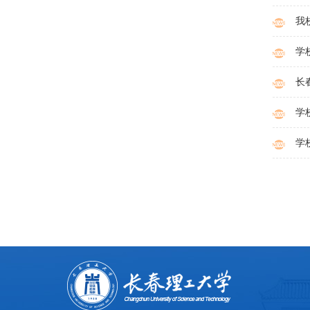
我
学
长
学
学