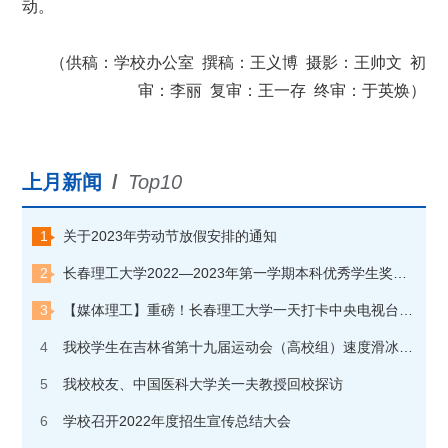
动。
（供稿：学校办公室
撰稿：王义博
摄影：王帅文
初
审：李丽
复审：王一存
终审：于英焕）
上月新闻
/
Top10
1
关于2023年劳动节放假安排的通知
2
长春理工大学2022—2023年第一学期本科优秀学生奖学金获奖学生名单公示
3
【媒体理工】重磅！长春理工大学一天打卡中央电视台“朝闻天下”和“焦点访谈”两个栏目
4
我校学生在吉林省第十九届运动会（高校组）速度滑冰比赛中夺金
5
我校校友、中国医科大学关一夫教授回校探访
6
学校召开2022年度招生宣传总结大会