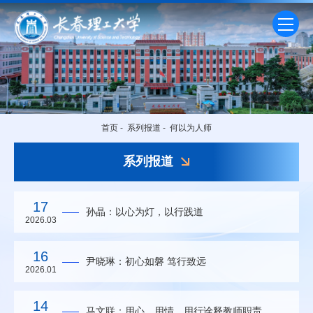
首页
-
系列报道
-
何以为人师
系列报道
17
孙晶：以心为灯，以行践道
2026.03
16
尹晓琳：初心如磐 笃行致远
2026.01
14
马文联：用心、用情、用行诠释教师职责