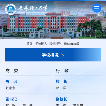
首页
-
学校概况
-
现任领导
-
纪&emsp;委
学校概况
党 委
行 政
书 记
校 长
张宝宗
郝 群
副书记
副校长
郝 群
吴 健
王 超
董科研