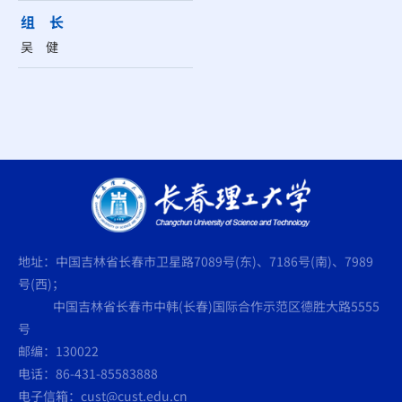
组 长
吴 健
地址：中国吉林省长春市卫星路7089号(东)、7186号(南)、7989
号(西)；
中国吉林省长春市中韩(长春)国际合作示范区德胜大路5555
号
邮编：130022
电话：86-431-85583888
电子信箱：cust@cust.edu.cn