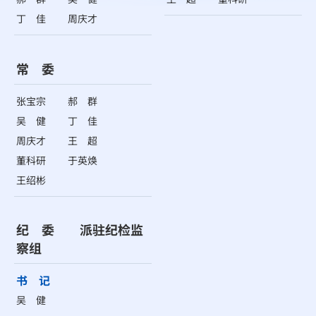
丁 佳
周庆才
常 委
张宝宗
郝 群
吴 健
丁 佳
周庆才
王 超
董科研
于英焕
王绍彬
纪 委 派驻纪检监
察组
书 记
吴 健