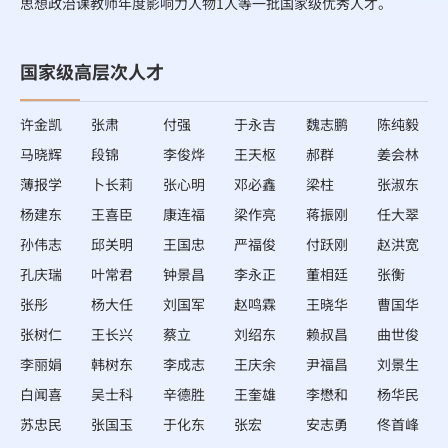
思想政治课教师年度影响力人物1人等一批国家级优秀人才。
国家级高层次人才
许金凯
张肃
付强
于永吉
魏志鹏
陈纯毅
马晓辉
段锦
李俊烨
王天枢
郝群
姜会林
薄报学
卜长莉
张心明
邓必鑫
梁柱
张淑东
杨建东
王喜臣
康连福
梁作亮
蒋振刚
任大翠
孙伟志
邱关明
王国忠
严福俊
付跃刚
赵洪宽
孔庆瑞
叶常君
钟景昌
李永正
董相廷
张衡
张彤
杨大任
刘国军
赵鸣霖
王晓华
曹国华
张树仁
王长兴
蔡立
刘绍东
赖叔昌
曲世俊
李丽娟
韩树东
李成志
王庆余
尹福昌
刘景生
白闻喜
吴士科
辛德胜
王奎雄
李懋和
杨华民
苏忠民
张国玉
于化东
张宏
安志勇
佟首峰